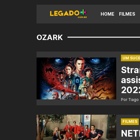
HOME
FILMES
OZARK
UM SUC
Stra
assi
202
Por Tiago
FILMES
NETF