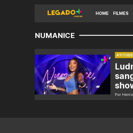
HOME
FILMES
NUMANICE
ATITUDE
Ludm
san
sho
Por Henri