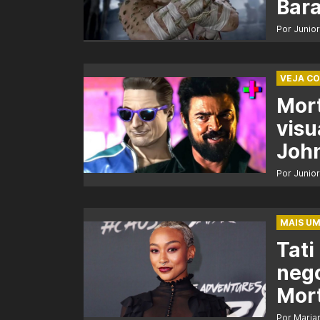
Bara
Por Junio
VEJA C
Mort
visu
Joh
Por Junio
MAIS UM
Tati
nego
Mort
Por Maria