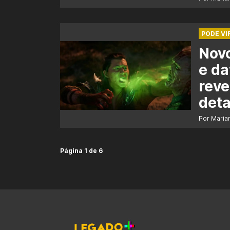
PODE VIR
Novo
e da
reve
deta
Por Maria
Página 1 de 6