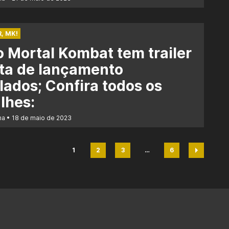
, MK!
 Mortal Kombat tem trailer
ta de lançamento
lados; Confira todos os
lhes:
na
18 de maio de 2023
1
2
3
…
6
Página
Página
Página
Página