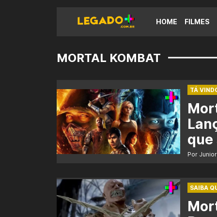
HOME
FILMES
MORTAL KOMBAT
TÁ VINDO
Mort
Lanç
que
Por Junio
SAIBA Q
Mort