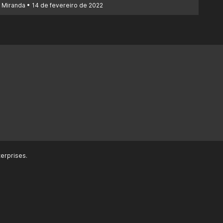
 Miranda
14 de fevereiro de 2022
erprises.