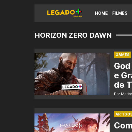
HOME
FILMES
HORIZON ZERO DAWN
GAMES
God 
e Gr
de 
Por Maria
ARTIGO
Com