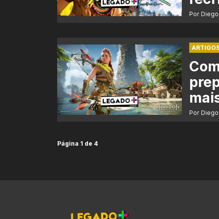
Por Diego
ARTIGO
Com
prep
mai
Por Diego
Página 1 de 4