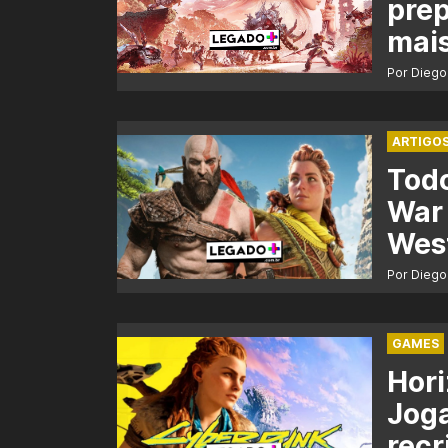
prep
mai
Por Diego
ARTIGO
Todo
War
Wes
Por Diego
GAMES
Hori
Jog
recr