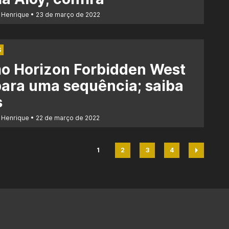
 Henrique
23 de março de 2022
S
o Horizon Forbidden West
ara uma sequência; saiba
s
 Henrique
22 de março de 2022
1
2
3
4
Página
Página
Página
Página