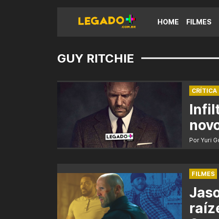
HOME
FILMES
GUY RITCHIE
CRÍTICA
Infi
novo
Por Yuri 
FILMES
Jaso
raíz