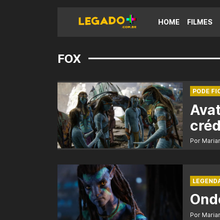
HOME
FILMES
FOX
PODE FI
Avat
créd
Por Maria
LEGEND
Onde
Por Maria