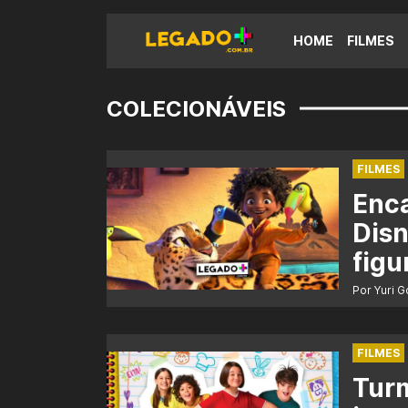
HOME
FILMES
COLECIONÁVEIS
FILMES
Enc
Disn
figu
Por Yuri 
FILMES
Turm