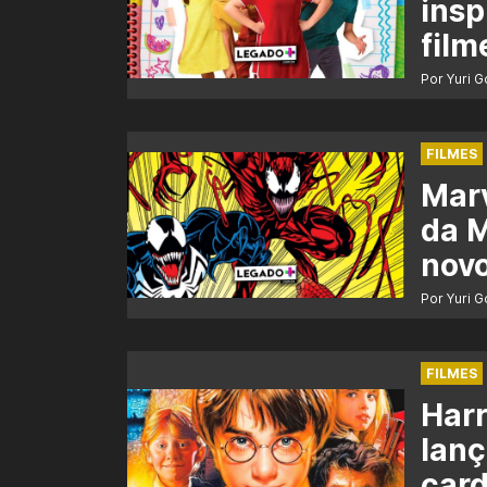
insp
film
Por Yuri 
FILMES
Marv
da M
novo
Por Yuri 
FILMES
Harr
lanç
card