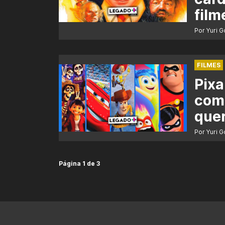
film
Por Yuri 
FILMES
Pixa
com
quer
Por Yuri 
Página 1 de 3