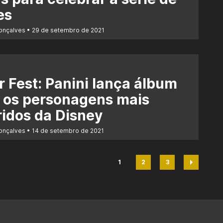
es
Gonçalves
29 de setembro de 2021
r Fest: Panini lança álbum
 os personagens mais
idos da Disney
Gonçalves
14 de setembro de 2021
1
2
3
Página
Página
Página