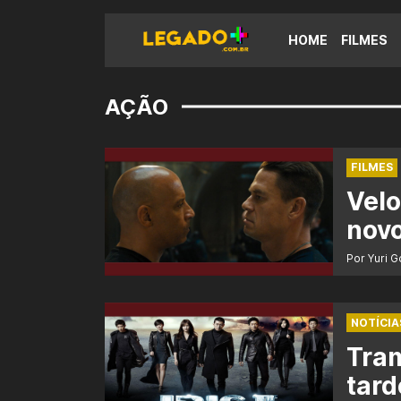
HOME
FILMES
AÇÃO
FILMES
Velo
novo
Por Yuri 
NOTÍCIA
Tram
tard