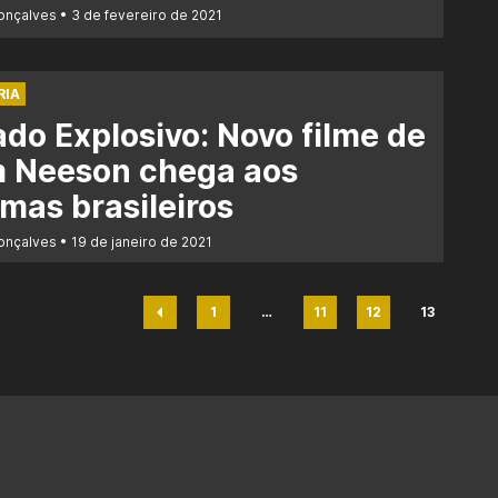
Gonçalves
3 de fevereiro de 2021
RIA
do Explosivo: Novo filme de
m Neeson chega aos
mas brasileiros
Gonçalves
19 de janeiro de 2021
1
…
11
12
13
Página
Página
Página
Página