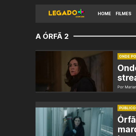
HOME
FILMES
A ÓRFÃ 2
ONDE PO
Onde
str
Por Maria
PÚBLICO
Órfã
marc