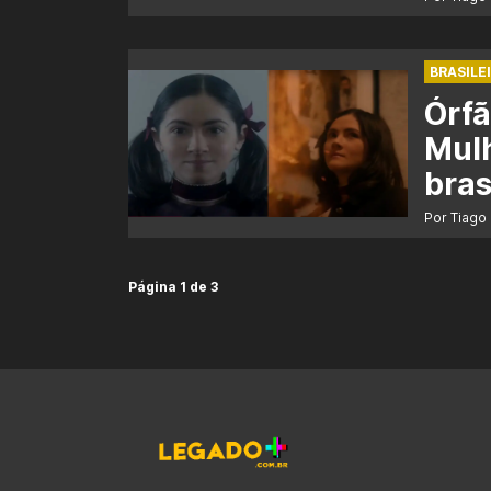
BRASILE
Órfã
Mulh
bras
Por Tiago
Página 1 de 3