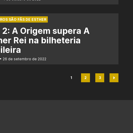
IROS SÃO FÃS DE ESTHER
 2: A Origem supera A
er Rei na bilheteria
ileira
26 de setembro de 2022
1
2
3
Página
Página
Página