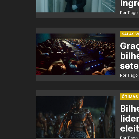
ingr
Por Tiago
SALAS V
Gra
bilh
sete
Por Tiago
ÓTIMAS
Bilh
lide
elei
Por Tiago