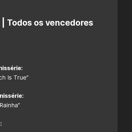
| Todos os vencedores
issérie:
h Is True”
nissérie:
Rainha”
: