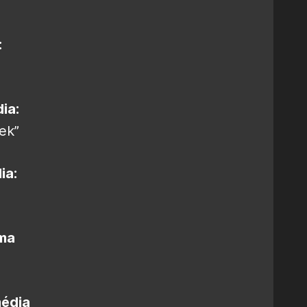
:
ia:
ek”
ia:
ama
média