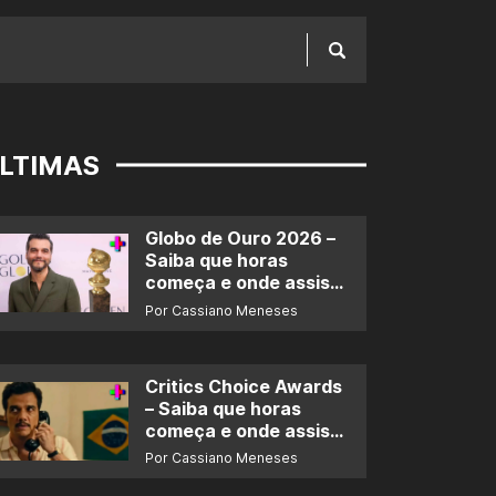
LTIMAS
Globo de Ouro 2026 –
Saiba que horas
começa e onde assistir
ao prêmio
Por Cassiano Meneses
Critics Choice Awards
– Saiba que horas
começa e onde assistir
ao prêmio
Por Cassiano Meneses