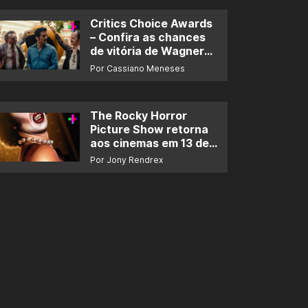
Critics Choice Awards
– Confira as chances
de vitória de Wagner
Moura e de ‘O Agente
Por Cassiano Meneses
Secreto’
The Rocky Horror
Picture Show retorna
aos cinemas em 13 de
novembro
Por Jony Rendrex