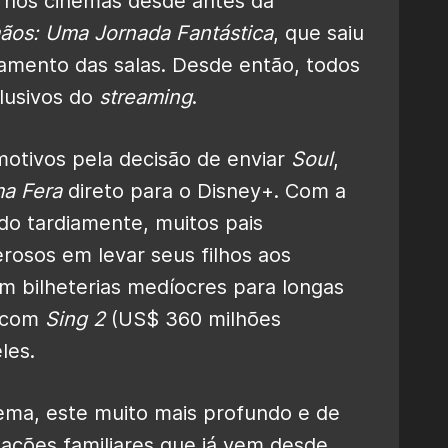
e nos cinemas desde antes da
mãos: Uma Jornada Fantástica
, que saiu
mento das salas. Desde então, todos
lusivos do
streaming
.
motivos pela decisão de enviar
Soul
,
ma Fera
direto para o Disney+. Com a
do tardiamente, muitos pais
rosos em levar seus filhos aos
am bilheterias medíocres para longas
, com
Sing 2
(US$ 360 milhões
les.
ema, este muito mais profundo e de
mações familiares que já vem desde