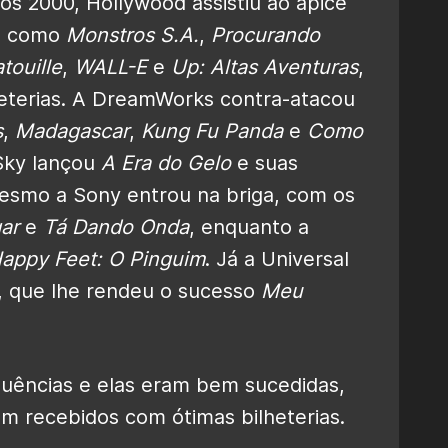
os 2000, Hollywood assistiu ao ápice
os como
Monstros S.A.
,
Procurando
touille
,
WALL-E
e
Up: Altas Aventuras
,
heterias. A DreamWorks contra-atacou
s
,
Madagascar
,
Kung Fu Panda
e
Como
 Sky lançou
A Era do Gelo
e suas
mesmo a Sony entrou na briga, com os
ar
e
Tá Dando Onda
, enquanto a
appy Feet: O Pinguim
. Já a Universal
n, que lhe rendeu o sucesso
Meu
quências e elas eram bem sucedidas,
ram recebidos com ótimas bilheterias.