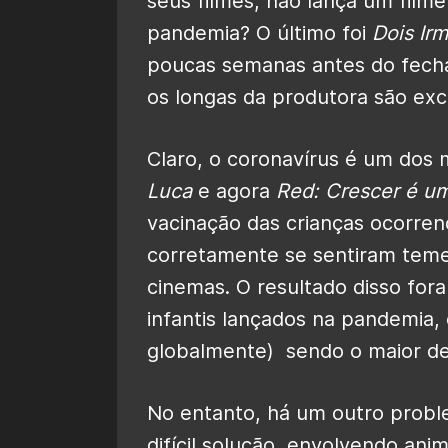
seus filmes, não lança um film
pandemia? O último foi
Dois Ir
poucas semanas antes do fecha
os longas da produtora são exc
Claro, o coronavírus é um dos 
Luca
e agora
Red: Crescer é u
vacinação das crianças ocorren
corretamente se sentiram teme
cinemas. O resultado disso for
infantis lançados na pandemia
globalmente) sendo o maior de
No entanto, há um outro probl
difícil solução, envolvendo ani