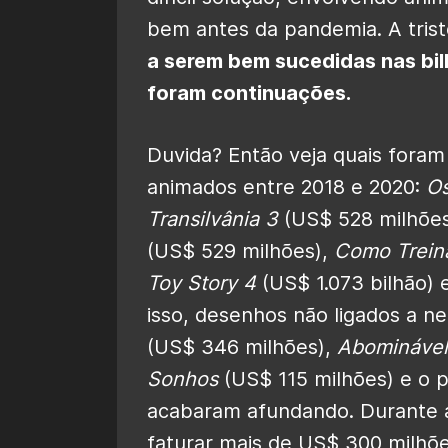
bem antes da pandemia. A tris
a serem bem sucedidas nas bil
foram continuações.
Duvida? Então veja quais foram 
animados entre 2018 e 2020:
Os
Transilvânia 3
(US$ 528 milhõe
(US$ 529 milhões),
Como Treina
Toy Story 4
(US$ 1.073 bilhão) 
isso, desenhos não ligados a 
(US$ 346 milhões),
Abominável
Sonhos
(US$ 115 milhões) e o 
acabaram afundando. Durante a
faturar mais de US$ 300 milh