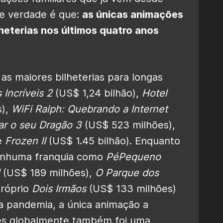
te verdade é que:
as únicas animações
heterias nos últimos quatro anos
as maiores bilheterias para longas
 Incríveis 2
(US$ 1,24 bilhão),
Hotel
s),
WiFi Ralph: Quebrando a Internet
r o seu Dragão 3
(US$ 523 milhões),
e
Frozen II
(US$ 1.45 bilhão). Enquanto
nenhuma franquia como
PéPequeno
(US$ 189 milhões),
O Parque dos
próprio
Dois Irmãos
(US$ 133 milhões)
 pandemia, a única animação a
ões globalmente também foi uma