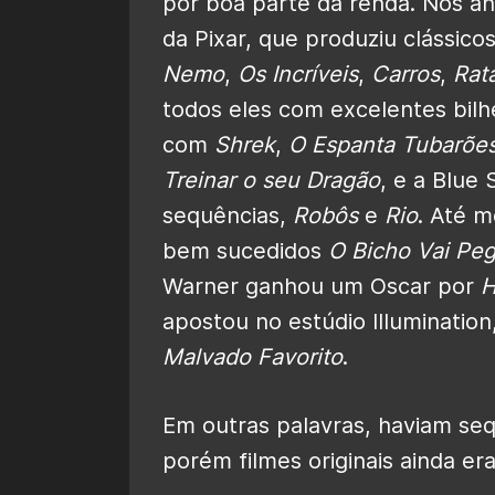
por boa parte da renda. Nos an
da Pixar, que produziu clássic
Nemo
,
Os Incríveis
,
Carros
,
Rata
todos eles com excelentes bil
com
Shrek
,
O Espanta Tubarõe
Treinar o seu Dragão
, e a Blue
sequências,
Robôs
e
Rio
. Até 
bem sucedidos
O Bicho Vai Peg
Warner ganhou um Oscar por
H
apostou no estúdio Illuminatio
Malvado Favorito
.
Em outras palavras, haviam se
porém filmes originais ainda e