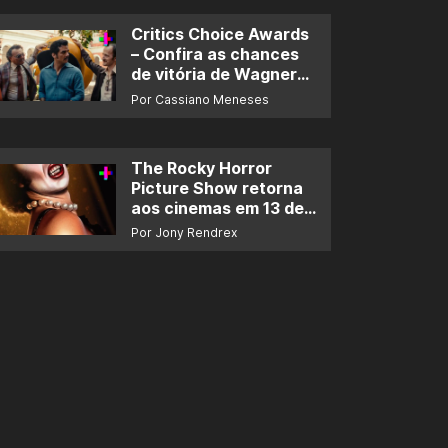
Critics Choice Awards
– Confira as chances
de vitória de Wagner
Moura e de ‘O Agente
Por Cassiano Meneses
Secreto’
The Rocky Horror
Picture Show retorna
aos cinemas em 13 de
novembro
Por Jony Rendrex