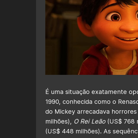
É uma situação exatamente opo
1990, conhecida como o Renasc
do Mickey arrecadava horrore
milhões),
O Rei Leão
(US$ 768 m
(US$ 448 milhões). As sequênci