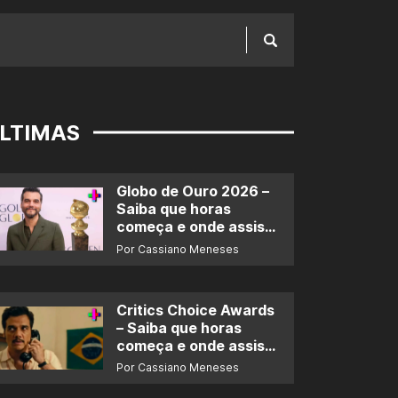
LTIMAS
Globo de Ouro 2026 –
Saiba que horas
começa e onde assistir
ao prêmio
Por Cassiano Meneses
Critics Choice Awards
– Saiba que horas
começa e onde assistir
ao prêmio
Por Cassiano Meneses