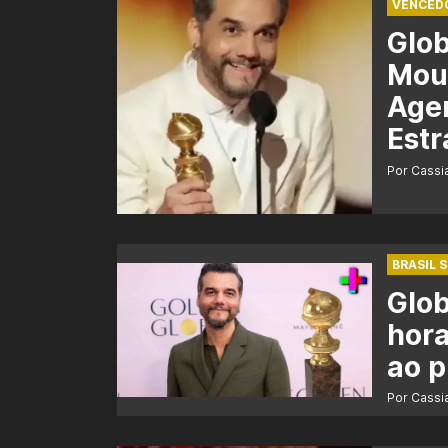
VENCED
Glo
Mour
Agen
Estr
Por Cass
BRASIL 
Glob
hora
ao 
Por Cass