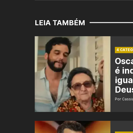
LEIA TAMBÉM
4 CATEG
Osca
é in
igua
Deu
Por Cass