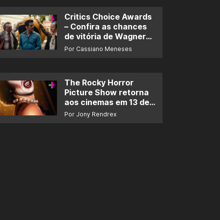
Critics Choice Awards
– Confira as chances
de vitória de Wagner
Moura e de ‘O Agente
Por Cassiano Meneses
Secreto’
The Rocky Horror
Picture Show retorna
aos cinemas em 13 de
novembro
Por Jony Rendrex