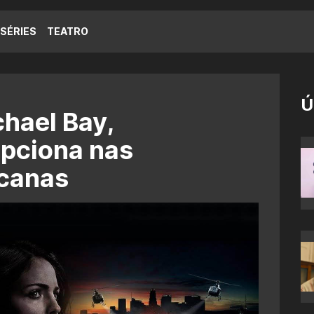
SÉRIES
TEATRO
Ú
chael Bay,
pciona nas
icanas