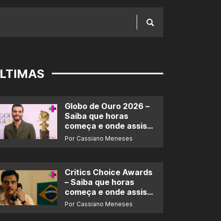
LTIMAS
Globo de Ouro 2026 –
Saiba que horas
começa e onde assistir
ao prêmio
Por Cassiano Meneses
Critics Choice Awards
– Saiba que horas
começa e onde assistir
ao prêmio
Por Cassiano Meneses