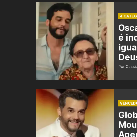
4 CATEG
Osca
é in
igua
Deu
Por Cass
VENCED
Glo
Mour
Agen