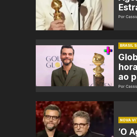
Estr
Por Cass
BRASIL 
Glob
hora
ao 
Por Cass
NOVA VI
‘O A