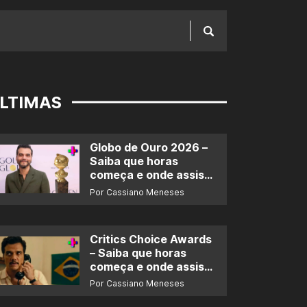
LTIMAS
Globo de Ouro 2026 –
Saiba que horas
começa e onde assistir
ao prêmio
Por Cassiano Meneses
Critics Choice Awards
– Saiba que horas
começa e onde assistir
ao prêmio
Por Cassiano Meneses