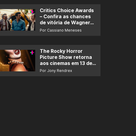
Critics Choice Awards
– Confira as chances
de vitória de Wagner
Moura e de ‘O Agente
Por Cassiano Meneses
Secreto’
The Rocky Horror
Picture Show retorna
aos cinemas em 13 de
novembro
Por Jony Rendrex