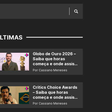
LTIMAS
Globo de Ouro 2026 –
Saiba que horas
começa e onde assistir
ao prêmio
Por Cassiano Meneses
Critics Choice Awards
– Saiba que horas
começa e onde assistir
ao prêmio
Por Cassiano Meneses