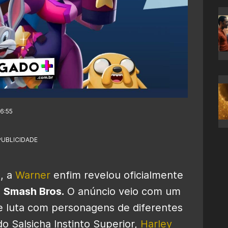
16:55
PUBLICIDADE
, a
Warner
enfim revelou oficialmente
o
Smash Bros.
O anúncio veio com um
e luta com personagens de diferentes
do Salsicha Instinto Superior,
Harley