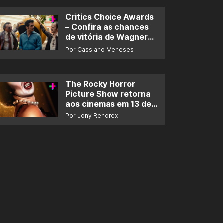
Critics Choice Awards
– Confira as chances
de vitória de Wagner
Moura e de ‘O Agente
Por Cassiano Meneses
Secreto’
The Rocky Horror
Picture Show retorna
aos cinemas em 13 de
novembro
Por Jony Rendrex