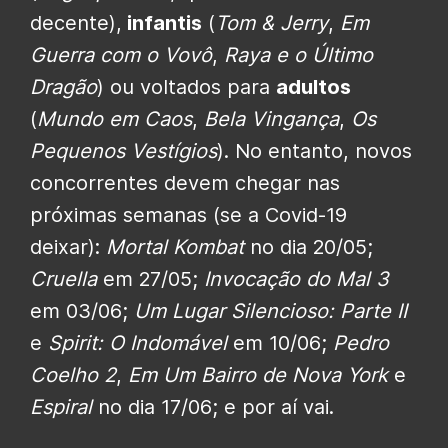
decente),
infantis
(
Tom & Jerry
,
Em
Guerra com o Vovô
,
Raya e o Último
Dragão
) ou voltados para
adultos
(
Mundo em Caos
,
Bela Vingança
,
Os
Pequenos Vestígios
). No entanto, novos
concorrentes devem chegar nas
próximas semanas (se a Covid-19
deixar):
Mortal Kombat
no dia 20/05;
Cruella
em 27/05;
Invocação do Mal 3
em 03/06;
Um Lugar Silencioso: Parte II
e
Spirit: O Indomável
em 10/06;
Pedro
Coelho 2
,
Em Um Bairro de Nova York
e
Espiral
no dia 17/06; e por aí vai.