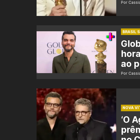
Por Cass
BRASIL 
Glob
hora
ao 
Por Cass
NOVA VI
‘O A
prêm
no C