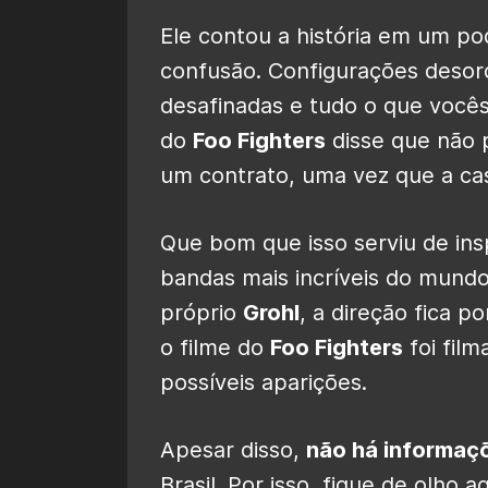
Ele contou a história em um po
confusão. Configurações desor
desafinadas e tudo o que vocês
do
Foo Fighters
disse que não 
um contrato, uma vez que a c
Que bom que isso serviu de in
bandas mais incríveis do mundo 
próprio
Grohl
, a direção fica p
o filme do
Foo Fighters
foi fil
possíveis aparições.
Apesar disso,
não há informaç
Brasil. Por isso, fique de olho a