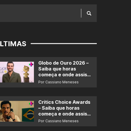
LTIMAS
Globo de Ouro 2026 –
Saiba que horas
começa e onde assistir
ao prêmio
Por Cassiano Meneses
Critics Choice Awards
– Saiba que horas
começa e onde assistir
ao prêmio
Por Cassiano Meneses