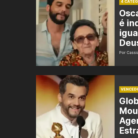
4 CATEG
Osca
é in
igua
Deu
Por Cass
VENCED
Glo
Mour
Agen
Estr