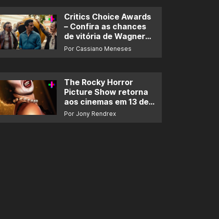
Critics Choice Awards
– Confira as chances
de vitória de Wagner
Moura e de ‘O Agente
Por Cassiano Meneses
Secreto’
The Rocky Horror
Picture Show retorna
aos cinemas em 13 de
novembro
Por Jony Rendrex