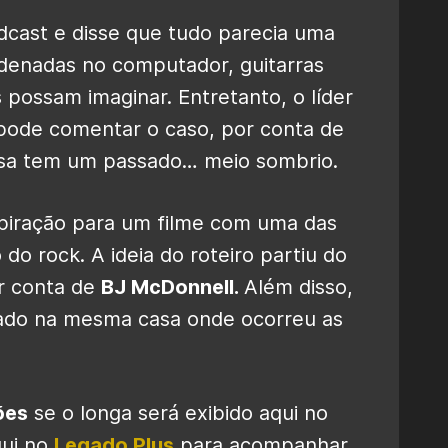
dcast e disse que tudo parecia uma
denadas no computador, guitarras
 possam imaginar. Entretanto, o líder
pode comentar o caso, por conta de
asa tem um passado… meio sombrio.
spiração para um filme com uma das
do rock. A ideia do roteiro partiu do
or conta de
BJ McDonnell.
Além disso,
mado na mesma casa onde ocorreu as
ões
se o longa será exibido aqui no
qui no
Legado Plus
para acompanhar