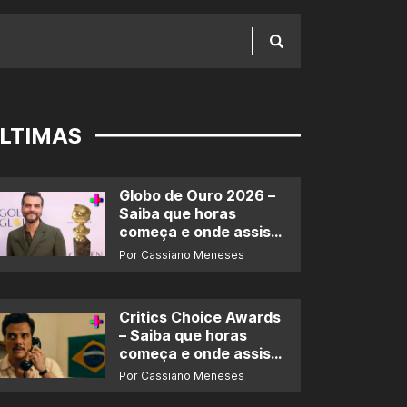
LTIMAS
Globo de Ouro 2026 –
Saiba que horas
começa e onde assistir
ao prêmio
Por Cassiano Meneses
Critics Choice Awards
– Saiba que horas
começa e onde assistir
ao prêmio
Por Cassiano Meneses