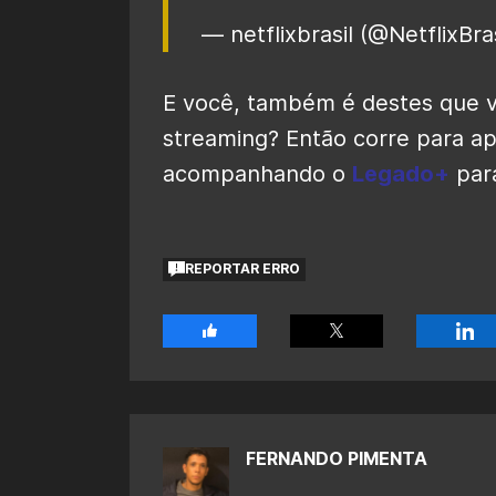
— netflixbrasil (@NetflixBra
E você, também é destes que vi
streaming? Então corre para apr
acompanhando o
Legado+
par
REPORTAR ERRO
FERNANDO PIMENTA