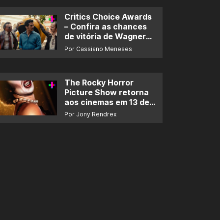
Critics Choice Awards
– Confira as chances
de vitória de Wagner
Moura e de ‘O Agente
Por Cassiano Meneses
Secreto’
The Rocky Horror
Picture Show retorna
aos cinemas em 13 de
novembro
Por Jony Rendrex