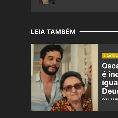
LEIA TAMBÉM
4 CATEG
Osca
é in
igua
Deu
Por Cass