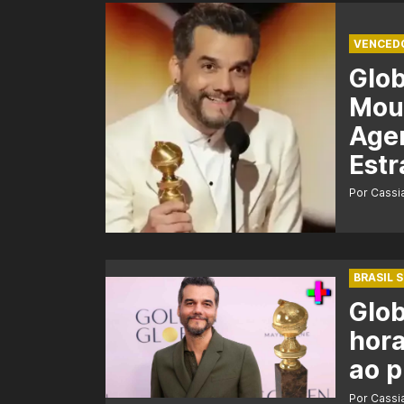
VENCED
Glo
Mour
Agen
Estr
Por Cass
BRASIL 
Glob
hora
ao 
Por Cass