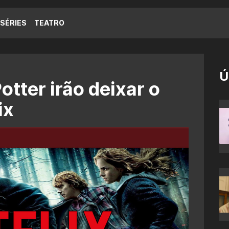
SÉRIES
TEATRO
Ú
otter irão deixar o
ix