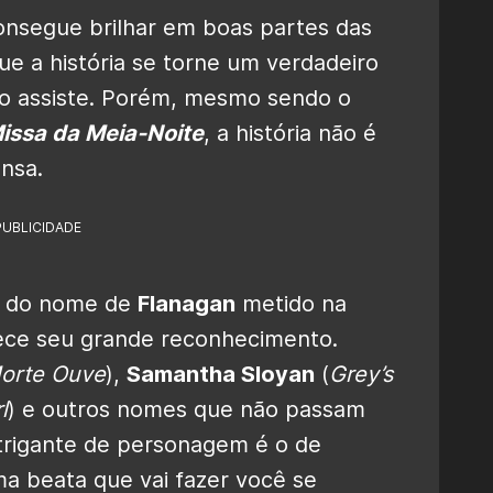
nsegue brilhar em boas partes das
e a história se torne um verdadeiro
o assiste. Porém, mesmo sendo o
issa da Meia-Noite
, a história não é
nsa.
PUBLICIDADE
m do nome de
Flanagan
metido na
ece seu grande reconhecimento.
orte Ouve
),
Samantha Sloyan
(
Grey’s
l
) e outros nomes que não passam
trigante de personagem é o de
ma beata que vai fazer você se