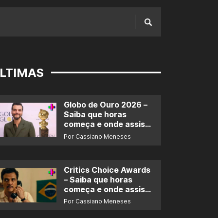
LTIMAS
Globo de Ouro 2026 –
Saiba que horas
começa e onde assistir
ao prêmio
Por Cassiano Meneses
Critics Choice Awards
– Saiba que horas
começa e onde assistir
ao prêmio
Por Cassiano Meneses