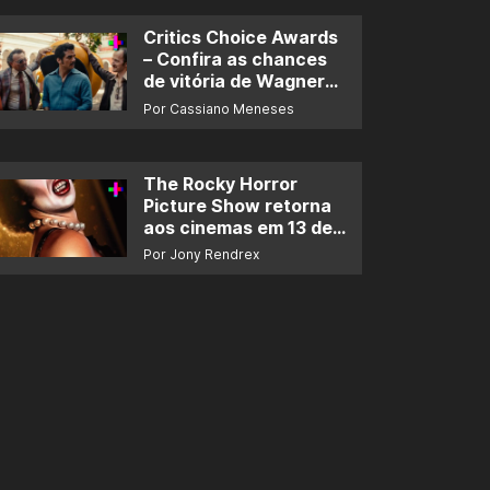
Critics Choice Awards
– Confira as chances
de vitória de Wagner
Moura e de ‘O Agente
Por Cassiano Meneses
Secreto’
The Rocky Horror
Picture Show retorna
aos cinemas em 13 de
novembro
Por Jony Rendrex