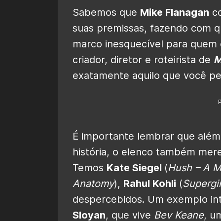
Sabemos que
Mike Flanagan
co
suas premissas, fazendo com qu
marco inesquecível para quem 
criador, diretor e roteirista de
M
exatamente aquilo que você pe
É importante lembrar que alé
história, o elenco também mer
Temos
Kate Siegel
(
Hush – A M
Anatomy
),
Rahul Kohli
(
Supergir
despercebidos. Um exemplo in
Sloyan
, que vive
Bev Keane
, u