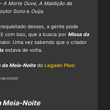
– A Morte Ouve
,
A Maldição da
outor Sono
e
Ouija
.
equisitado desses, a gente pode
 E com isso, que a busca por
Missa da
aior. Uma vez sabendo que o criador
ix
estava de volta.
 da Meia-Noite
do
Legado Plus
:
PUBLICIDADE
a Meia-Noite