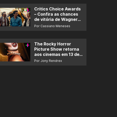
Critics Choice Awards
– Confira as chances
de vitória de Wagner
Moura e de ‘O Agente
Por Cassiano Meneses
Secreto’
The Rocky Horror
Picture Show retorna
aos cinemas em 13 de
novembro
Por Jony Rendrex