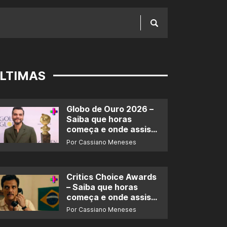
LTIMAS
Globo de Ouro 2026 –
Saiba que horas
começa e onde assistir
ao prêmio
Por Cassiano Meneses
Critics Choice Awards
– Saiba que horas
começa e onde assistir
ao prêmio
Por Cassiano Meneses