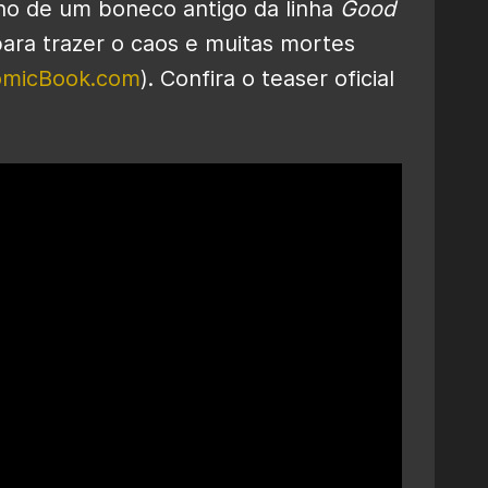
rno de um boneco antigo da linha
Good
para trazer o caos e muitas mortes
micBook.com
). Confira o teaser oficial