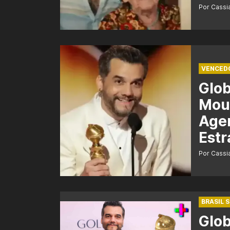
Por Cass
VENCED
Glo
Mour
Agen
Estr
Por Cass
BRASIL 
Glob