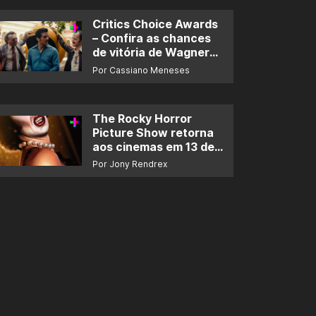
Critics Choice Awards
– Confira as chances
de vitória de Wagner
Moura e de ‘O Agente
Por Cassiano Meneses
Secreto’
The Rocky Horror
Picture Show retorna
aos cinemas em 13 de
novembro
Por Jony Rendrex