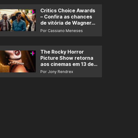
Critics Choice Awards
– Confira as chances
de vitória de Wagner
Moura e de ‘O Agente
Por Cassiano Meneses
Secreto’
The Rocky Horror
Picture Show retorna
aos cinemas em 13 de
novembro
Por Jony Rendrex