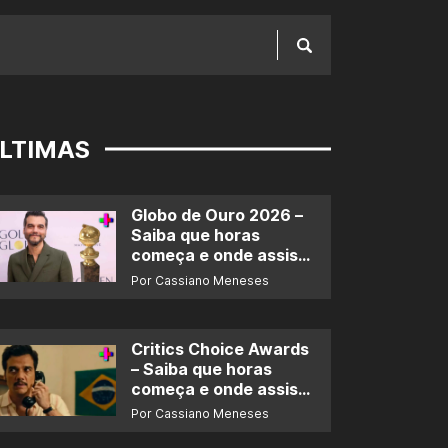
LTIMAS
Globo de Ouro 2026 –
Saiba que horas
começa e onde assistir
ao prêmio
Por Cassiano Meneses
Critics Choice Awards
– Saiba que horas
começa e onde assistir
ao prêmio
Por Cassiano Meneses