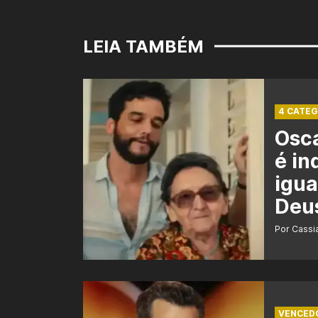
LEIA TAMBÉM
4 CATEG
Osca
é in
igua
Deu
Por Cass
VENCED