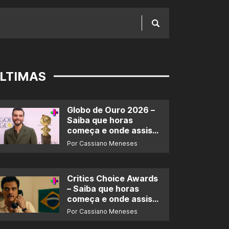
LTIMAS
Globo de Ouro 2026 –
Saiba que horas
começa e onde assistir
ao prêmio
Por Cassiano Meneses
Critics Choice Awards
– Saiba que horas
começa e onde assistir
ao prêmio
Por Cassiano Meneses