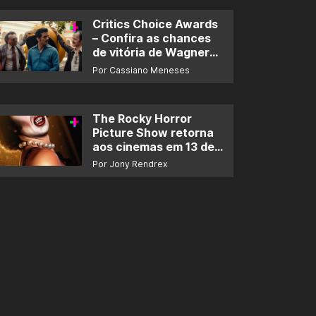
Critics Choice Awards
– Confira as chances
de vitória de Wagner
Moura e de ‘O Agente
Por Cassiano Meneses
Secreto’
The Rocky Horror
Picture Show retorna
aos cinemas em 13 de
novembro
Por Jony Rendrex