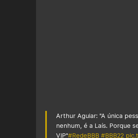
Arthur Aguiar: "A única pes
nenhum, é a Laís. Porque se 
VIP"
#RedeBBB
#BBB22
pic.