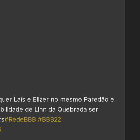
 quer Laís e Elizer no mesmo Paredão e
ibilidade de Linn da Quebrada ser
rs
#RedeBBB
#BBB22
S