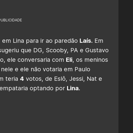
PUBLICIDADE
em Lina para ir ao paredão
Laís.
Em
sugeriu que DG, Scooby, PA e Gustavo
so, ele conversaria com
Eli
, os meninos
nele e ele não votaria em Paulo
m teria
4
votos, de Eslô, Jessi, Nat e
sempataria optando por
Lina
.