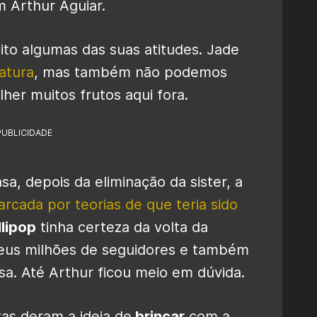
m Arthur Aguiar.
to algumas das suas atitudes. Jade
atura
, mas também não podemos
lher muitos frutos aqui fora.
PUBLICIDADE
a, depois da eliminação da sister, a
rcada por teorias de que teria sido
llipop
tinha certeza da volta da
 seus milhões de seguidores e também
asa. Até Arthur ficou meio em dúvida.
tas deram a ideia de
brincar
com a