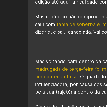
edição até aqui, a rivalidade co
Mas o público não comprou mui
saiu com
fama de soberba e im
dizer que saiu cancelada. Vai co
Mas voltando para dentro da cas
madrugada de terça-feira foi ma
uma paredão falso
. O quarto
lo
influenciadora, por causa dos
pela sua trajetória dentro da c
Diante da situação, os internau