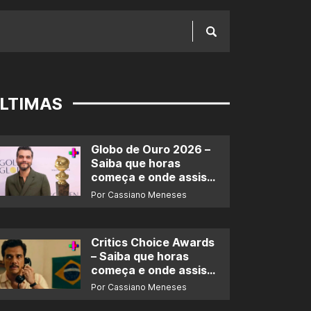
LTIMAS
Globo de Ouro 2026 –
Saiba que horas
começa e onde assistir
ao prêmio
Por Cassiano Meneses
Critics Choice Awards
– Saiba que horas
começa e onde assistir
ao prêmio
Por Cassiano Meneses