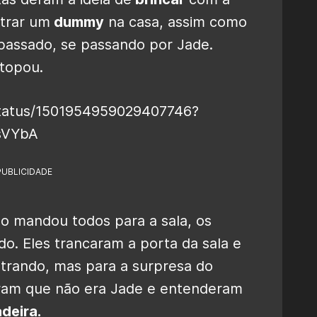
ntrar um
dummy
na casa, assim como
passado, se passando por Jade.
 topou.
o/status/1501954959029407746?
sVYbA
PUBLICIDADE
o mandou todos para a sala, os
o. Eles trancaram a porta da sala e
trando, mas para a surpresa do
caram que não era Jade e entenderam
deira.