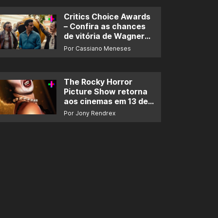
Critics Choice Awards
– Confira as chances
de vitória de Wagner
Moura e de ‘O Agente
Por Cassiano Meneses
Secreto’
The Rocky Horror
Picture Show retorna
aos cinemas em 13 de
novembro
Por Jony Rendrex