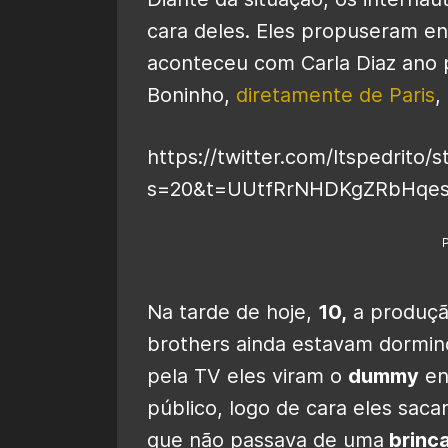
cara deles. Eles propuseram e
aconteceu com Carla Diaz ano 
Boninho,
diretamente de Paris
,
https://twitter.com/Itspedrit
s=20&t=UUtfRrNHDKgZRbHqe
Na tarde de hoje,
10,
a produçã
brothers ainda estavam dormind
pela TV eles viram o
dummy
en
público, logo de cara eles sa
que não passava de uma
brinca