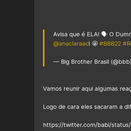
Avisa que é ELA! 🗣️ O Du
@anaclaraac
! 🤩
#BBB22
#R
— Big Brother Brasil (@bbb
Vamos reunir aqui algumas reaç
Logo de cara eles sacaram a dif
https://twitter.com/babi/stat