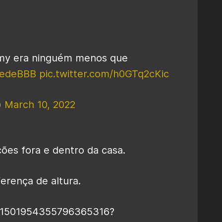
mmy era ninguém menos que
edeBBB
pic.twitter.com/h0GTq2cKic
)
March 10, 2022
ões fora e dentro da casa.
erença de altura.
us/1501954355796365316?