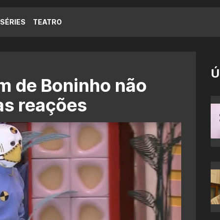
SÉRIES
TEATRO
Ú
m de Boninho não
as reações