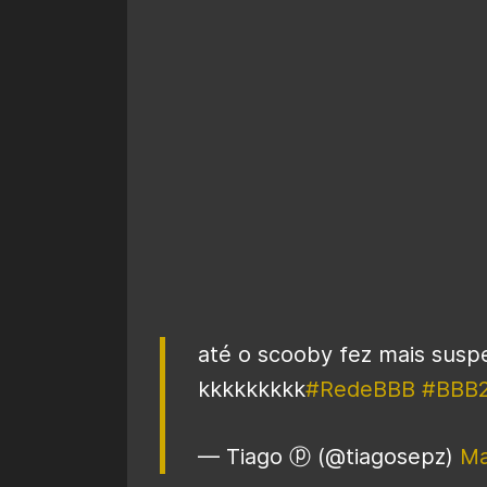
até o scooby fez mais sus
kkkkkkkkk
#RedeBBB
#BBB
— Tiago ⓟ (@tiagosepz)
Ma