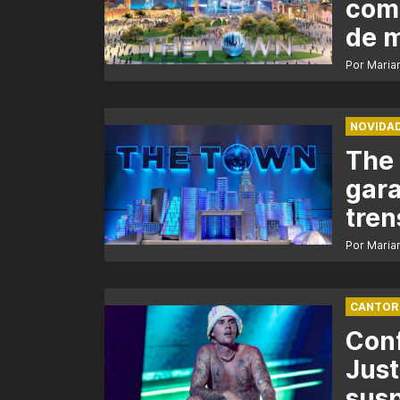
com
de 
Por Maria
NOVIDA
The 
gara
tren
Por Maria
CANTOR
Conf
Just
susp