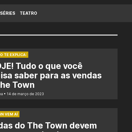
SÉRIES
TEATRO
O TE EXPLICA:
JE! Tudo o que você
isa saber para as vendas
The Town
na
14 de março de 2023
N VEM AÍ
das do The Town devem