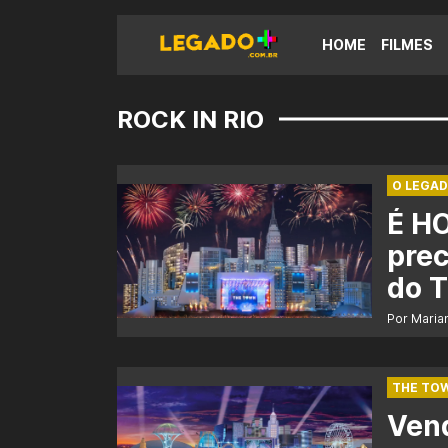
HOME
FILMES
ROCK IN RIO
O LEGAD
É HO
prec
do 
Por Maria
THE TOW
Ven