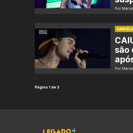
Por Maria
CANCEL
CAIU
são 
após
Por Maria
Página 1 de 3