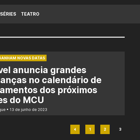
SÉRIES
TEATRO
GANHAM NOVAS DATAS
vel anuncia grandes
anças no calendário de
çamentos dos próximos
mes do MCU
que
13 de junho de 2023
1
2
3
Página
Página
Página