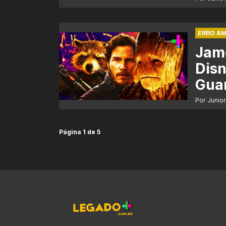
ERRO A
Jam
Dis
Guar
Por Junio
Página 1 de 5