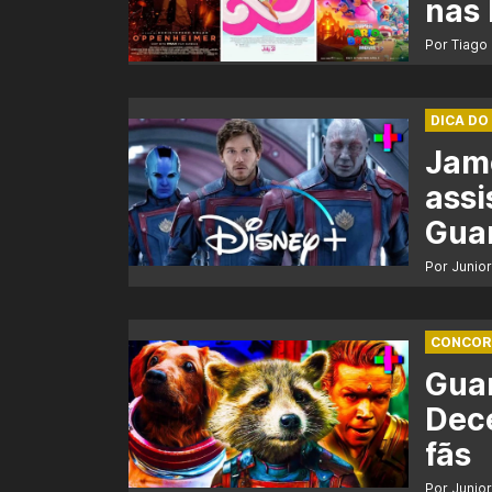
nas 
Por Tiago
DICA DO
Jam
assi
Guar
Por Junio
CONCORD
Guar
Dece
fãs
Por Junio