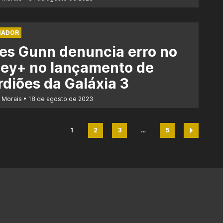
MADOR
es Gunn denuncia erro no
ney+ no lançamento de
diões da Galáxia 3
r Morais
18 de agosto de 2023
1
2
3
…
5
Página
Página
Página
Página