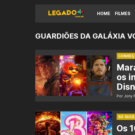
HOME
FILMES
GUARDIÕES DA GALÁXIA VO
CONHEÇ
Mar
os i
Disn
Por Jony 
SÓ SUC
Os 1